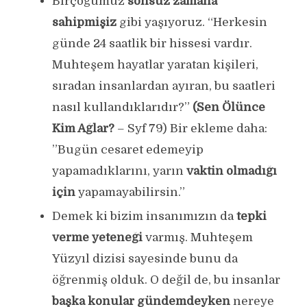
Birçoğumuz
sonsuz zamana
sahipmişiz
gibi yaşıyoruz. “Herkesin
günde 24 saatlik bir hissesi vardır.
Muhteşem hayatlar yaratan kişileri,
sıradan insanlardan ayıran, bu saatleri
nasıl kullandıklarıdır?”
(Sen Ölünce
Kim Ağlar?
– Syf 79) Bir ekleme daha:
‎”Bugün cesaret edemeyip
yapamadıklarını, yarın
vaktin olmadığı
için
yapamayabilirsin.”
Demek ki bizim insanımızın da
tepki
verme yeteneği
varmış. Muhteşem
Yüzyıl dizisi sayesinde bunu da
öğrenmiş olduk. O değil de, bu insanlar
başka konular gündemdeyken
nereye