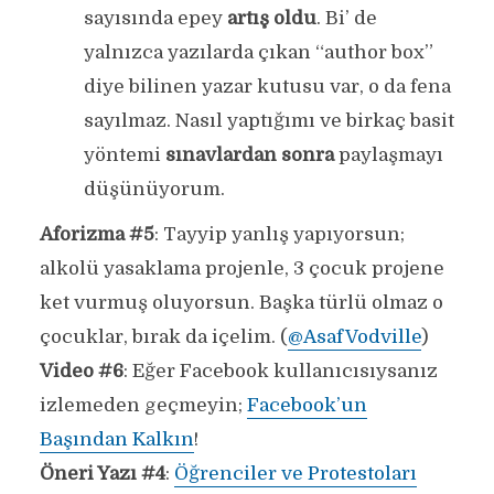
sayısında epey
artış oldu
. Bi’ de
yalnızca yazılarda çıkan “author box”
diye bilinen yazar kutusu var, o da fena
sayılmaz. Nasıl yaptığımı ve birkaç basit
yöntemi
sınavlardan sonra
paylaşmayı
düşünüyorum.
Aforizma #5
: Tayyip yanlış yapıyorsun;
alkolü yasaklama projenle, 3 çocuk projene
ket vurmuş oluyorsun. Başka türlü olmaz o
çocuklar, bırak da içelim. (
@AsafVodville
)
Video #6
: Eğer Facebook kullanıcısıysanız
izlemeden geçmeyin;
Facebook’un
Başından Kalkın
!
Öneri Yazı #4
:
Öğrenciler ve Protestoları