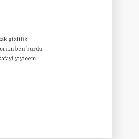
k gizlilik
iyorum ben burda
afayi yiyicem