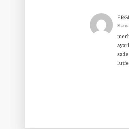
ERG
Mayıs 1
merh
ayar
sade
lutf