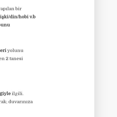
apılan bir
işki/din/hobi v.b
bunu
leri
yolunu
en 2 tanesi
ğiyle
ilgili.
rak; duvarınıza