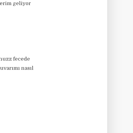
lerim geliyor
unuzz fecede
uvarımı nasıl