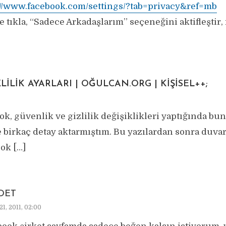
://www.facebook.com/settings/?tab=privacy&ref=mb
e tıkla, “Sadece Arkadaşlarım” seçeneğini aktifleştir, 
ILIK AYARLARI | OĞULCAN.ORG | KIŞISEL++;
ok, güvenlik ve gizlilik değişiklikleri yaptığında bu
 birkaç detay aktarmıştım. Bu yazılardan sonra duvar 
çok […]
DET
1, 2011, 02:00