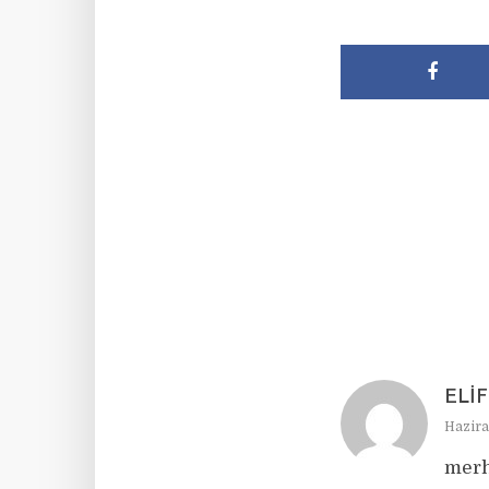
ELI
Haziran
merh