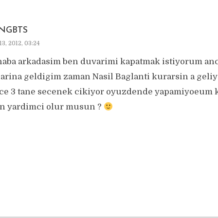
NGBTS
3, 2012, 03:24
aba arkadasim ben duvarimi kapatmak istiyorum anca
larina geldigim zaman Nasil Baglanti kurarsin a gel
ce 3 tane secenek cikiyor oyuzdende yapamiyoeum k
en yardimci olur musun ?