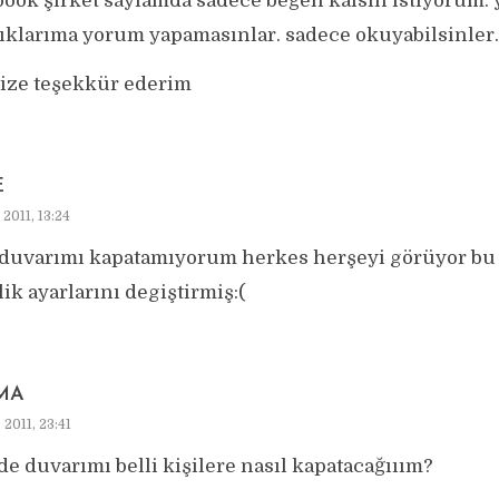
book şirket sayfamda sadece beğen kalsın istiyorum.
ıklarıma yorum yapamasınlar. sadece okuyabilsinler.
nize teşekkür ederim
E
, 2011, 13:24
 duvarımı kapatamıyorum herkes herşeyi görüyor bu
lik ayarlarını degiştirmiş:(
MA
, 2011, 23:41
’de duvarımı belli kişilere nasıl kapatacağııım?