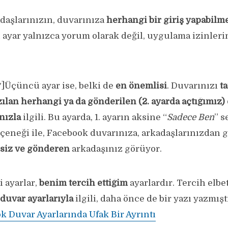
adaşlarınızın, duvarınıza
herhangi bir giriş yapabilm
 Bu ayar yalnızca yorum olarak değil, uygulama izinleri
]Üçüncü ayar ise, belki de
en önemlisi
. Duvarınızı
t
ılan herhangi ya da gönderilen (2. ayarda açtığımız)
nızla
ilgili. Bu ayarda, 1. ayarın aksine “
Sadece Ben
” s
çeneği ile, Facebook duvarınıza, arkadaşlarınızdan g
siz ve gönderen
arkadaşınız görüyor.
i ayarlar,
benim tercih ettiğim
ayarlardır. Tercih elbet
duvar ayarlarıyla
ilgili, daha önce de bir yazı yazmış
k Duvar Ayarlarında Ufak Bir Ayrıntı