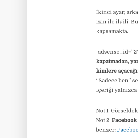
İkinci ayar; ark
izin ile ilgili.
kapsamakta.
[adsense_id=”2″
kapatmadan, yaz
kimlere açacağı
“Sadece ben” se
içeriği yalnızca
Not 1: Görseldek
Not 2:
Facebook 
benzer:
Faceboo