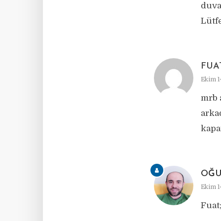
duva
Lütf
FUA
Ekim 1
mrb 
arka
kapa
OĞU
Ekim 14
Fuat