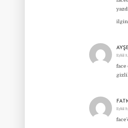
face
yazd
ilgi
AYŞ
Eylül 3
face
gizli
FAT
Eylül 9
face