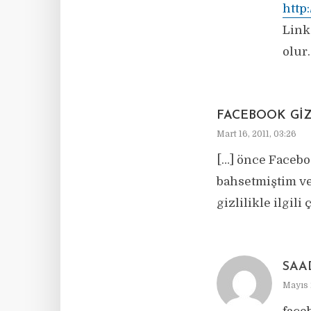
http
Link
olur.
FACEBOOK GIZL
Mart 16, 2011, 03:26
[…] önce Facebo
bahsetmiştim ve
gizlilikle ilgili 
SAA
Mayıs 2