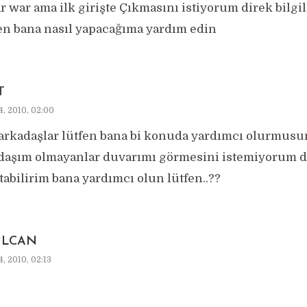
r war ama ilk girişte Çıkmasını istiyorum direk bilgi
en bana nasıl yapacağıma yardım edin
T
4, 2010, 02:00
arkadaşlar lütfen bana bi konuda yardımcı olurmus
daşım olmayanlar duvarımı görmesini istemiyorum d
tabilirim bana yardımcı olun lütfen..??
LCAN
, 2010, 02:13
;