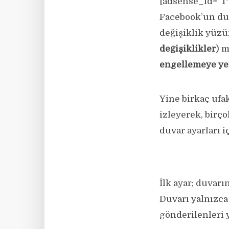
[adsense_id=”1″
Facebook’un duv
değişiklik yüzü
değişiklikler
) m
engellemeye ye
Yine birkaç ufa
izleyerek, birç
duvar ayarları i
İlk ayar; duvar
Duvarı yalnızca
gönderilenleri y