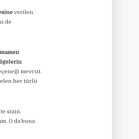
esine
verilen
ni de
amamen
 öğelerin
eçeneği mevcut.
elen her türlü
te sizin.
tım. O da buna