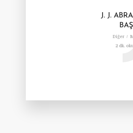
J. J. A
BAŞ
Diğer
M
2 dk. ok