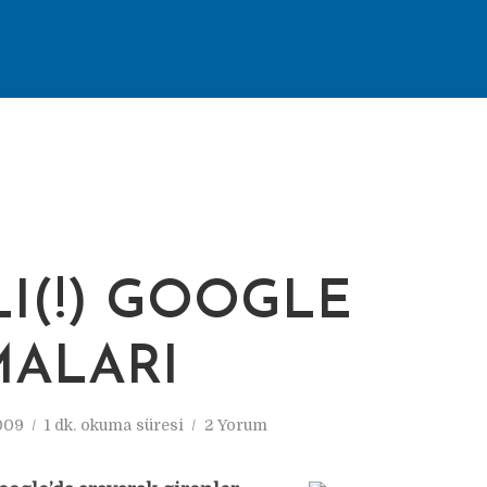
LI(!) GOOGLE
ALARI
2009
1 dk. okuma süresi
2 Yorum