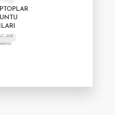
C
APTOPLAR
BUNTU
LARI
27, 2011
 süresi