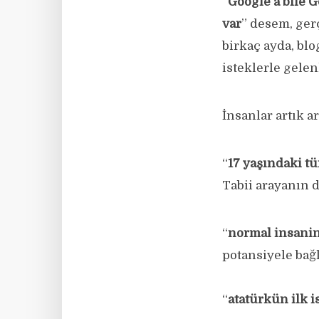
“
Google’a bile G
var
” desem, ger
birkaç ayda, bl
isteklerle gele
İnsanlar artık 
“
17 yaşındaki tü
Tabii arayanın d
“
normal insanin
potansiyele bağlı
“
atatürkün ilk i