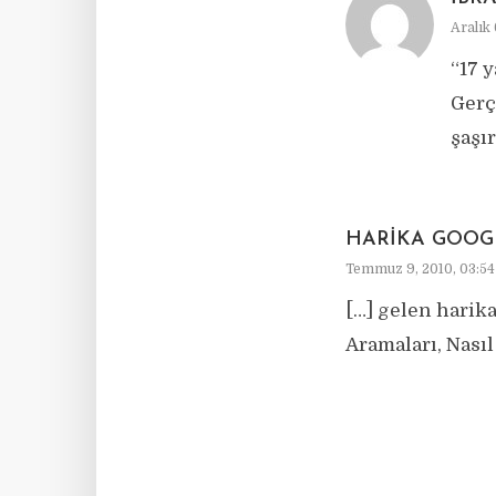
Aralık 
“17 
Gerç
şaşı
HARIKA GOOG
Temmuz 9, 2010, 03:54
[…] gelen harik
Aramaları, Nasıl