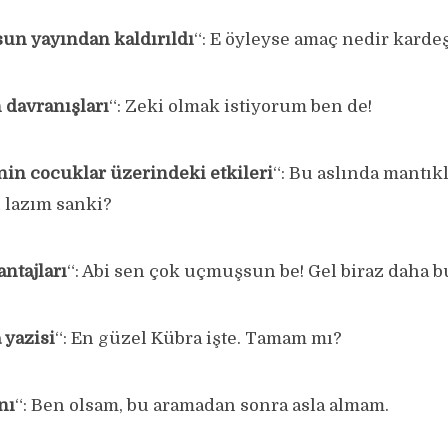
un yayından kaldırıldı
“: E öyleyse amaç nedir karde
 davranışları
“: Zeki olmak istiyorum ben de!
in cocuklar üzerindeki etkileri
“: Bu aslında mantıkl
ı lazım sanki?
antajları
“: Abi sen çok uçmuşsun be! Gel biraz daha bu 
 yazisi
“: En güzel Kübra işte. Tamam mı?
nı
“: Ben olsam, bu aramadan sonra asla almam.