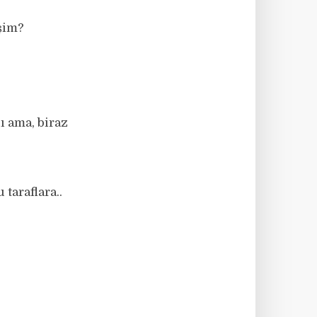
şim?
ı ama, biraz
taraflara..