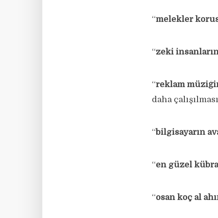
“
melekler korus
“
zeki insanların
“
reklam müziğin
daha çalışılmas
“
bilgisayarın av
“
en güzel kübra
“
osan koç al ahı