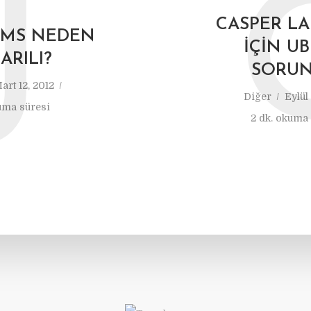
J
CASPER L
BRAMS NEDEN
İÇIN U
ARILI?
SORUN
art 12, 2012
Diğer
Eylül 
uma süresi
2 dk. okuma