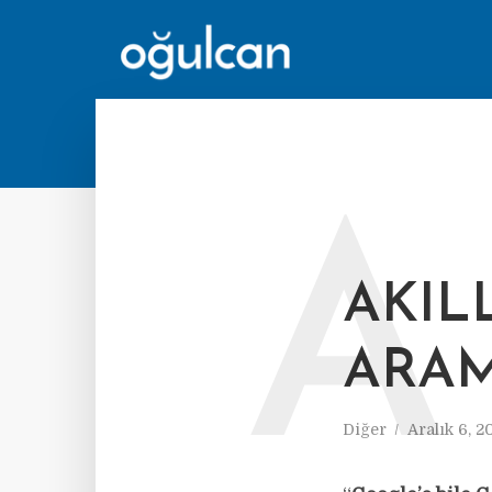
A
AKIL
ARAM
Diğer
Aralık 6, 