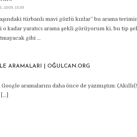
6, 2009, 13:39
yaşındaki türbanlı mavi gözlü kızlar” bu arama terimi
i o kadar yaratıcı arama şekli görüyorum ki, bu tip şel
rtmayacak gibi …
LE ARAMALARI | OĞULCAN.ORG
a Google aramalarını daha önce de yazmıştım: (Akıllı(
 […]