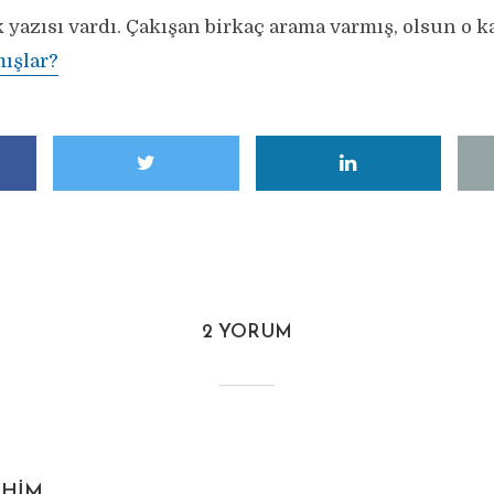
 yazısı vardı. Çakışan birkaç arama varmış, olsun o k
mışlar?
2 YORUM
AHIM