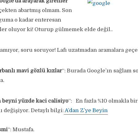
oogle’da arayarak girenler
çekten abartmış olmam. Son
oguma o kadar enteresan
nler oluyor ki! Oturup gülmemek elde değil..
aramıyor, soru soruyor! Lafı uzatmadan aramalara geçe
rbanlı mavi gözlü kızlar
“: Burada Google’ın sağlam so
a.
 beyni yüzde kaci calisiyo
“: En fazla %10 olmakla bir
 değişiyor. Detaylı bilgi:
A’dan Z’ye Beyin
smi
“: Mustafa.