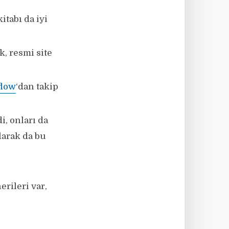
itabı da iyi
, resmi site
flow
‘dan takip
, onları da
larak da bu
erileri var,