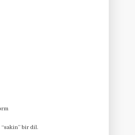
form
“sakin” bir dil.