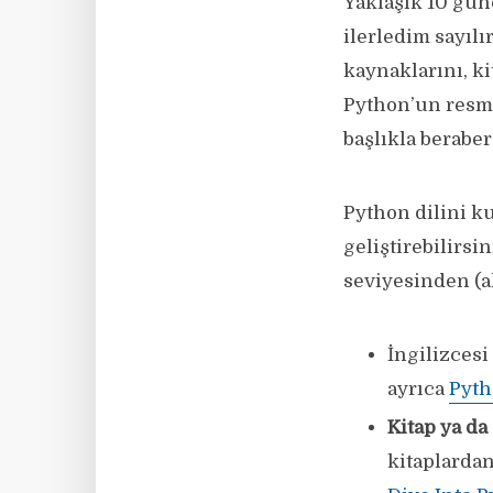
Yaklaşık 10 gün
ilerledim sayılı
kaynaklarını, ki
Python’un resmi
başlıkla beraber
Python dilini k
geliştirebilirsi
seviyesinden (a
İngilizcesi
ayrıca
Pyth
Kitap ya da
kitaplardan