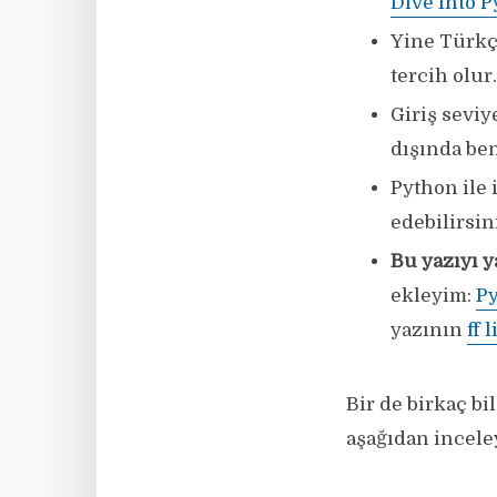
Dive Into 
Yine Türkçe
tercih olur
Giriş seviy
dışında ben
Python ile 
edebilirsin
Bu yazıyı 
ekleyim:
Py
yazının
ff 
Bir de birkaç bi
aşağıdan inceley