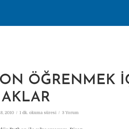
ON ÖĞRENMEK İ
NAKLAR
8, 2010
1 dk. okuma süresi
3 Yorum