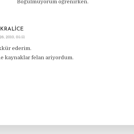
Boğulmuyorum öğrenirken.
KRALICE
26, 2010, 05:51
kkür ederim.
e kaynaklar felan ariyordum.