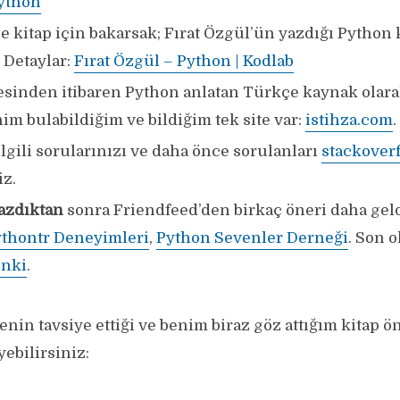
Python
 kitap için bakarsak; Fırat Özgül’ün yazdığı Python k
. Detaylar:
Fırat Özgül – Python | Kodlab
esinden itibaren Python anlatan Türkçe kaynak olarak
im bulabildiğim ve bildiğim tek site var:
istihza.com
.
ilgili sorularınızı ve daha önce sorulanları
stackover
iz.
yazdıktan
sonra Friendfeed’den birkaç öneri daha geldi
thontr Deneyimleri
,
Python Sevenler Derneği
. Son o
linki
.
lenin tavsiye ettiği ve benim biraz göz attığım kitap ön
ebilirsiniz: