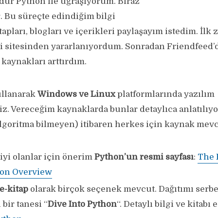
dür Python ile uğraşıyorum. Biraz
r. Bu süreçte edindiğim bilgi
tapları, blogları ve içerikleri paylaşayım istedim. İlk
 sitesinden yararlanıyordum. Sonradan Friendfeed’d
 kaynakları arttırdım.
ullanarak
Windows ve Linux
platformlarında yazılım
niz. Vereceğim kaynaklarda bunlar detaylıca anlatılıyor
lgoritma bilmeyen) itibaren herkes için kaynak mevc
 iyi olanlar için önerim
Python’un resmi sayfası
:
The 
on Overview
 e-kitap
olarak birçok seçenek mevcut. Dağıtımı serbe
 bir tanesi “
Dive Into Python
“. Detaylı bilgi ve kitabı