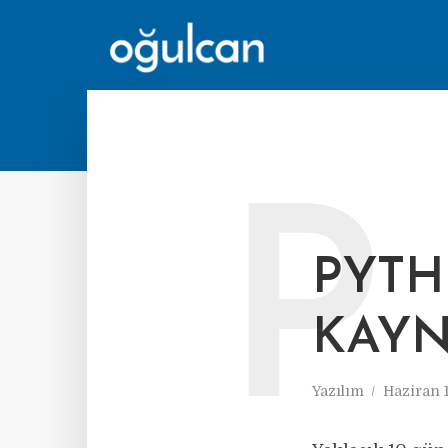
P
PYTH
KAY
Yazılım
Haziran 1