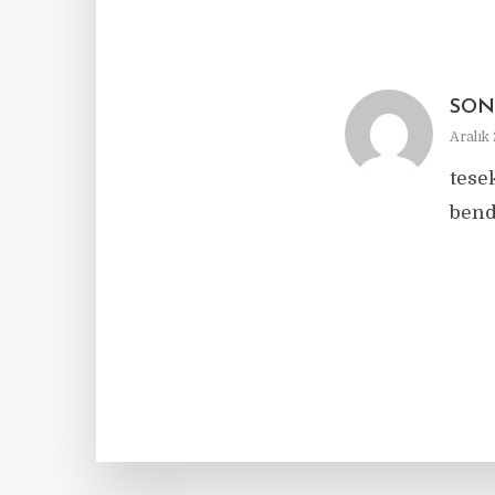
SON
Aralık 
tese
bend