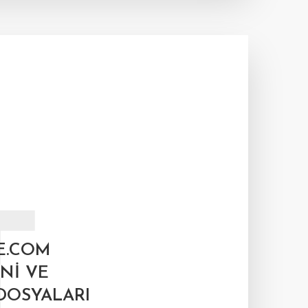
T
E.COM
NI VE
DOSYALARI