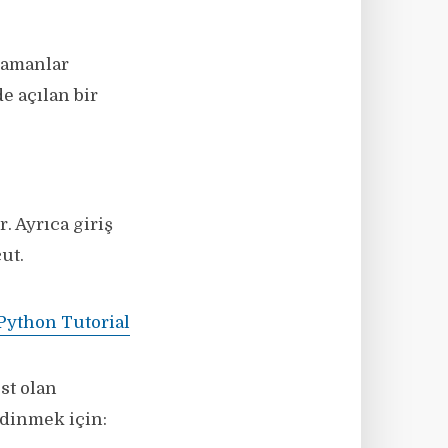
 zamanlar
e açılan bir
. Ayrıca giriş
ut.
Python Tutorial
st olan
 edinmek için: