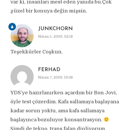
var ki, insanları mest eden yanıda bu.Çok
güzel bir konuya değin mişsin.
JUNKCHORN
Nisan 5, 2009, 02:18
Teşekkürler Coşkun.
FERHAD
Nisan 7, 2009, 19:38
YDS’ye hazırlanırken açardım bir Bon Jovi,
öyle test çözerdim. Kafa sallamaya başlayana
kadar sorun yoktu, ama kafa sallamaya
başlayınca bozuluyor konsantrasyon.
Şimdi de tekno, trans falan dinliyorum