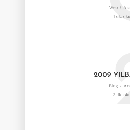
Web
Ara
1 dk. ok
2009 YILB
Blog
Ara
2 dk. ok