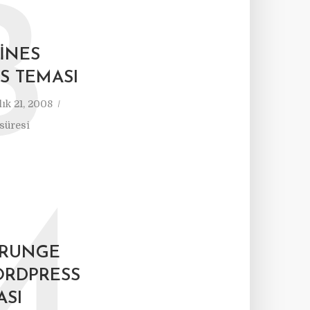
B
INES
S TEMASI
lık 21, 2008
süresi
M
GRUNGE
ORDPRESS
ASI