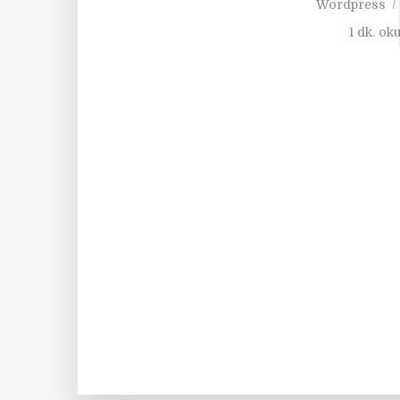
Wordpress
1 dk. ok