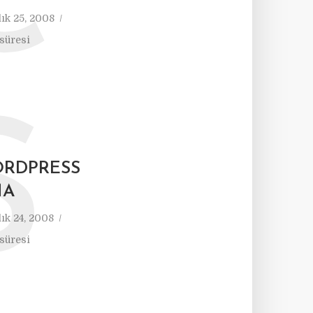
C
lık 25, 2008
süresi
S
ORDPRESS
MA
lık 24, 2008
süresi