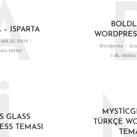
A
BOLDL
– ISPARTA
WORDPRES
alık 23, 2008
Wordpress
Ara
uma süresi
1 dk. okuma 
İ
MYSTIC
S GLASS
TÜRKÇE W
SS TEMASI
TEM