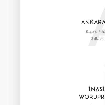
ANKARA 
Kişisel
Ar
2 dk. ok
İNASI
WORDPRE